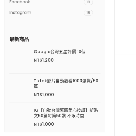
Facebook
18
Instagram
18
Youtube
8
Tiktok
5
最新商品
FB直播互動優化
12
Google台灣五星評價 10個
電商行銷方案
5
NT$
1,200
IG直播
4
活動行銷顧問
1
Tiktok影片自動觀看1000瀏覽/50
篇
NT$
1,000
IG【自動台灣繁體愛心按讚】新貼
文50篇每篇50讚 不限時間
NT$
1,000